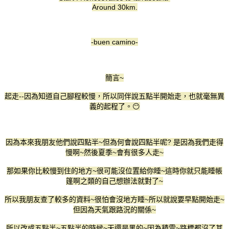
Around 30km.
-buen camino-
簡言~
起走--因為知道自己腳程較慢，所以同伴說五點半開始走，也就毫無異
義的起程了。😶
因為本來我朋友他們說四點半~但為何會說四點半呢? 是因為我們走得
慢啊~然後夏季~會有很多人走~
那如果你比較慢到住的地方~很可能沒位置給你睡~這時你就只能睡帳
篷啊之類的自己想辦法就對了~
所以我朋友查了較多的資料~很怕會沒地方睡~所以就說要早點開始走~
但因為天氣跟路況的關係~
所以改成五點半~五點半的時候~天還是黑的~因為積雪~路標都沒了其