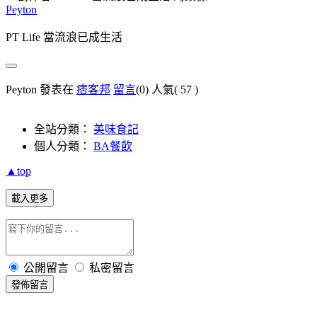
Peyton
PT Life 當流浪已成生活
Peyton 發表在
痞客邦
留言
(0)
人氣(
57
)
全站分類：
美味食記
個人分類：
BA餐飲
▲top
載入更多
公開留言
私密留言
發佈留言