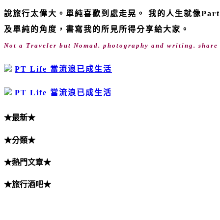
說旅行太偉大。單純喜歡到處走晃。 我的人生就像Par
及單純的角度，書寫我的所見所得分享給大家。
Not a Traveler but Nomad. photography and writing. share wi
PT Life 當流浪已成生活
PT Life 當流浪已成生活
★最新★
★分類★
★熱門文章★
★旅行酒吧★