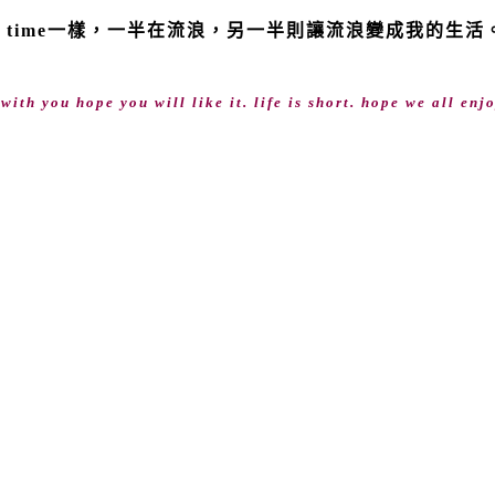
t time一樣，一半在流浪，另一半則讓流浪變成我的生
th you hope you will like it. life is short. hope we all enjo