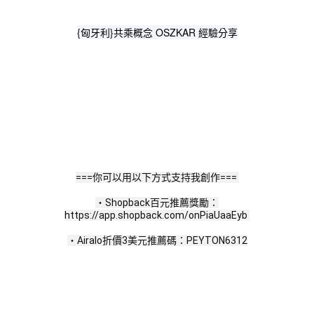
{匈牙利}共乘概念 OSZKAR 經驗分享
===你可以用以下方式支持我創作=== 
・Shopback百元推薦獎勵：
https://app.shopback.com/onPiaUaaEyb 
・Airalo折價3美元推薦碼：PEYTON6312