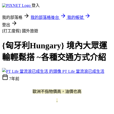
登入
我的部落格
我的部落格後台
我的帳號
登出
[打工度假]
國外旅遊
{匈牙利Hungary} 境內大眾運
輸輕鬆搭 ~各種交通方式介紹
PT Life 當流浪已成生活
7年前
歐洲不指物價高，油價也高
.