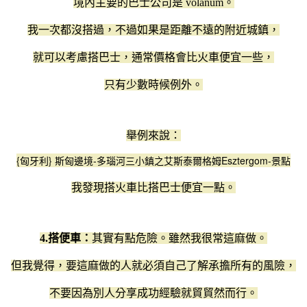
境內主要的巴士公司是 volanum。
我一次都沒搭過，不過如果是距離不遠的附近城鎮，
就可以考慮搭巴士，通常價格會比火車便宜一些，
只有少數時候例外。
舉例來說：
{匈牙利} 斯匈邊境-多瑙河三小鎮之艾斯泰爾格姆Esztergom-景點
我發現搭火車比搭巴士便宜一點。
4.搭便車：
其實有點危險。雖然我很常這麻做。
但我覺得，要這麻做的人就必須自己了解承擔所有的風險，
不要因為別人分享成功經驗就貿貿然而行。