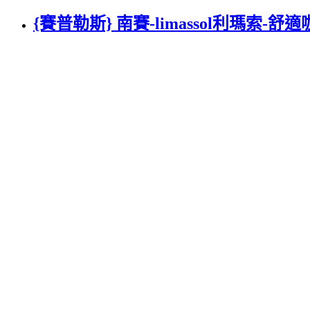
{賽普勒斯} 南賽-limassol利瑪索-舒適咖啡餐