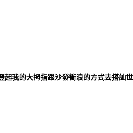
豎起我的大拇指跟沙發衝浪的方式去搭訕世