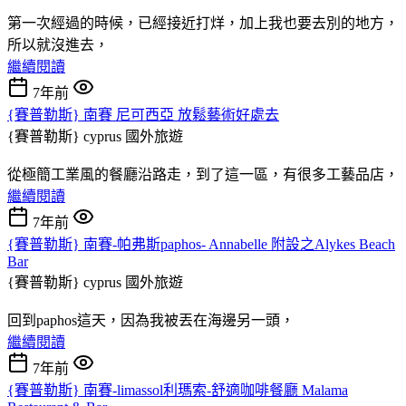
第一次經過的時候，已經接近打烊，加上我也要去別的地方，
所以就沒進去，
繼續閱讀
7年前
{賽普勒斯} 南賽 尼可西亞 放鬆藝術好處去
{賽普勒斯} cyprus
國外旅遊
從極簡工業風的餐廳沿路走，到了這一區，有很多工藝品店，
繼續閱讀
7年前
{賽普勒斯} 南賽-帕弗斯paphos- Annabelle 附設之Alykes Beach
Bar
{賽普勒斯} cyprus
國外旅遊
回到paphos這天，因為我被丟在海邊另一頭，
繼續閱讀
7年前
{賽普勒斯} 南賽-limassol利瑪索-舒適咖啡餐廳 Malama