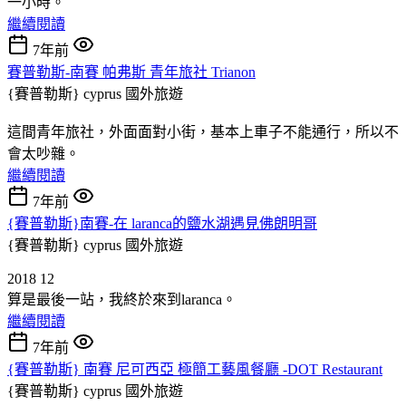
一小時。
繼續閱讀
7年前
賽普勒斯-南賽 帕弗斯 青年旅社 Trianon
{賽普勒斯} cyprus
國外旅遊
這間青年旅社，外面面對小街，基本上車子不能通行，所以不
會太吵雜。
繼續閱讀
7年前
{賽普勒斯}南賽-在 laranca的鹽水湖遇見佛朗明哥
{賽普勒斯} cyprus
國外旅遊
2018 12
算是最後一站，我終於來到laranca。
繼續閱讀
7年前
{賽普勒斯} 南賽 尼可西亞 極簡工藝風餐廳 -DOT Restaurant
{賽普勒斯} cyprus
國外旅遊