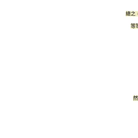
總之
等
然