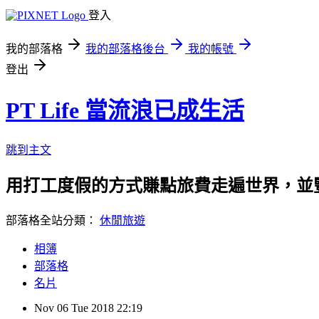
登入
我的部落格
我的部落格後台
我的帳號
登出
PT Life 當流浪已成生活
跳到主文
用打工度假的方式賺點旅費走遍世界，並
部落格全站分類：
休閒旅遊
相簿
部落格
名片
Nov
06
Tue
2018
22:19