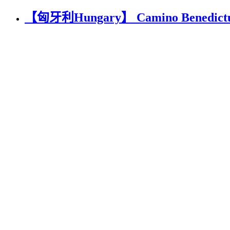
【匈牙利Hungary】 Camino Bened