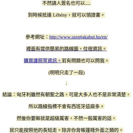
不然請人簽名也可以.....
到時候抵達 Lébény，就可以領證書。
參考網址：
http://www.szentjakabut.hu/en/
裡面有提供簡易的路線圖，住宿資訊。
購買護照等資訊。
若有問題也可以問我。
(明明只走了一段)
.
結論：匈牙利雖然有朝聖之路，可是大多人也不是非常清楚，
所以路線指標不會有西班牙這麻多。
然後你要嘛就是超級厲害，不然一般厲害的話，
就只能按照他的長短走。除非你背帳篷睡外面之類的。