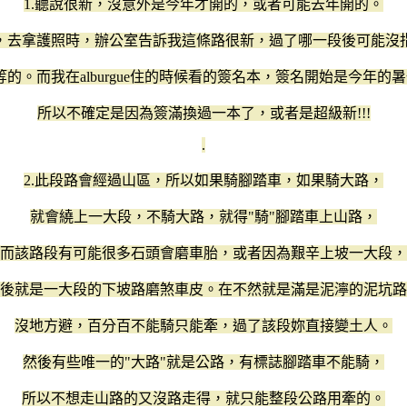
1.聽說很新，沒意外是今年才開的，或者可能去年開的。
，去拿護照時，辦公室告訴我這條路很新，過了哪一段後可能沒
等的。而我在alburgue住的時候看的簽名本，簽名開始是今年的暑
所以不確定是因為簽滿換過一本了，或者是超級新!!!
.
2.此段路會經過山區，所以如果騎腳踏車，如果騎大路，
就會繞上一大段，不騎大路，就得"騎"腳踏車上山路，
而該路段有可能很多石頭會磨車胎，或者因為艱辛上坡一大段，
後就是一大段的下坡路磨煞車皮。在不然就是滿是泥濘的泥坑路
沒地方避，百分百不能騎只能牽，過了該段妳直接變土人。
然後有些唯一的"大路"就是公路，有標誌腳踏車不能騎，
所以不想走山路的又沒路走得，就只能整段公路用牽的。