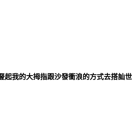
豎起我的大拇指跟沙發衝浪的方式去搭訕世