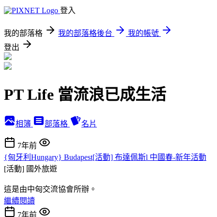
登入
我的部落格
我的部落格後台
我的帳號
登出
PT Life 當流浪已成生活
相簿
部落格
名片
7年前
{匈牙利Hungary} Budapest[活動] 布達佩斯l 中國春-新年活動
[活動]
國外旅遊
這是由中匈交流協會所辦。
繼續閱讀
7年前