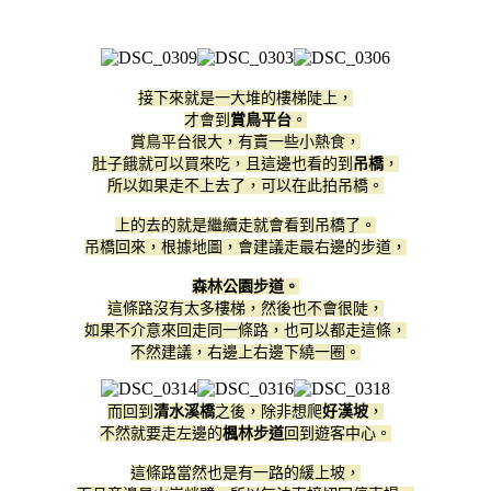
接下來就是一大堆的樓梯陡上，
才會到
賞鳥平台
。
賞鳥平台很大，有賣一些小熱食，
肚子餓就可以買來吃，且這邊也看的到
吊橋
，
所以如果走不上去了，可以在此拍吊橋。
上的去的就是繼續走就會看到吊橋了。
吊橋回來，根據地圖，會建議走最右邊的步道，
森林公園步道。
這條路沒有太多樓梯，然後也不會很陡，
如果不介意來回走同一條路，也可以都走這條，
不然建議，右邊上右邊下繞一圈。
而回到
清水溪橋
之後，除非想爬
好漢坡
，
不然就要走左邊的
楓林步道
回到遊客中心。
這條路當然也是有一路的緩上坡，