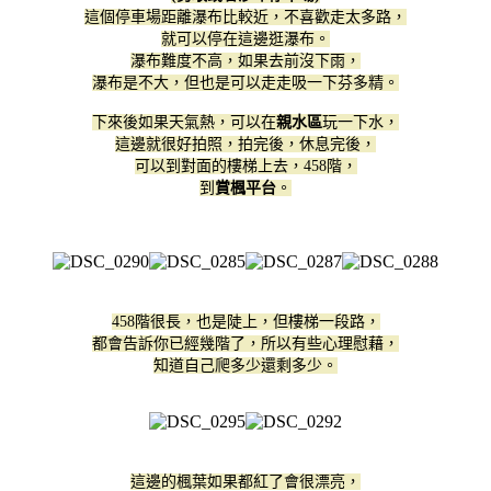
這個停車場距離瀑布比較近，不喜歡走太多路，
就可以停在這邊逛瀑布。
瀑布難度不高，如果去前沒下雨，
瀑布是不大，但也是可以走走吸一下芬多精。
下來後如果天氣熱，可以在
親水區
玩一下水，
這邊就很好拍照，拍完後，休息完後，
可以到對面的樓梯上去，458階，
到
賞楓平台
。
458階很長，也是陡上，但樓梯一段路，
都會告訴你已經幾階了，所以有些心理慰藉，
知道自己爬多少還剩多少。
這邊的楓葉如果都紅了會很漂亮，