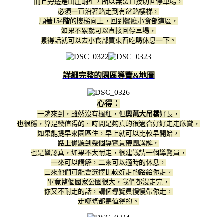
而且旁邊是山崖峭壁，所以無法直接切回停車場，
必須一直沿著路走到有岔路樓梯，
順著
154階
的樓梯向上，回到餐廳小食部這區，
如果不累就可以直接回停車場，
累得話就可以去小食部買東西吃喝休息一下。
詳細完整的園區導覽&地圖
心得：
一趟來到，雖然沒有楓紅，但
奧萬大吊橋
好長，
也很穩，算是蠻值得的。時間足夠真的很適合好好走走欣賞，
如果能提早來園區住，早上就可以比較早開始，
路上偷聽到幾個導覽員帶團講解，
也是蠻認真，如果不太耐走，很建議請一個導覽員，
一來可以講解，二來可以適時的休息，
三來他們可能會選擇比較好走的路給你走。
畢竟整個國家公園很大，我們都沒走完，
你又不耐走的話，請個導覽員慢慢帶你走，
走哪條都是值得的。