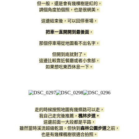
但一般，還是會有幾棵樹是紅的，
調個角度拍個照，也是很網美。
這邊結束後，可以回停車場，
把車一直開開到最後面
，
那個停車場從地圖看不出名字，
但開到底就對了。
這邊比較靠近餐廳或者小食部，
如果想吃東西休息一下。
走的時候按照地圖有幾條路可以走，
我自己走完後推薦，
楓林步道。
這邊前面一大段都是平路，
雖然當時溪流超級乾涸，但快到
森林公園步道
之前，
也是有幾棵楓樹很適合拍照。