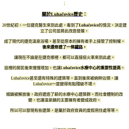
.
關於
Luhačovice
歷史
：
20世紀初，一位捷克醫生來到此處，看到了
Luhačovice
的情況，決定建
立了公司並將此改造發展，
成了現代的捷克溫泉浴場。甚至從原本的擁有者手上接管了控制權。
後來還修建了一條
鐵路
，
讓現在不論是在捷克哪裡，都可以直接搭火車來到此處。
這裡的居民後來慢慢增加，也讓
L
uhačovice水療中心的重要性提高
。
Luhačovice甚至還有特殊的建築等。直到後來被納粹佔領，讓
Luhačovice一度變得有點殘破不堪。
城鎮被解放後，政府建造了薪的水療中心建築群。而社會體制的改
變，也讓溫泉鎮的主要擁有者變成政府。
所以可以發現有些建築，是屬於政府官員的度假用住處等等。