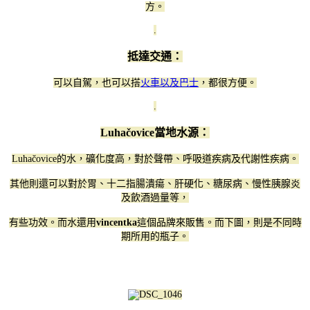
方。
.
抵達交通：
可以自駕，也可以搭
火車以及巴士
，都很方便。
.
Luhačovice
當地水源：
Luhačovice
的水，礦化度高，對於聲帶、呼吸道疾病及代謝性疾病。
其他則還可以對於胃、十二指腸潰瘍、肝硬化、糖尿病、慢性胰腺炎
及飲酒過量等，
有些功效。而水還用
vincentka
這個品牌來販售。而下圖，則是不同時
期所用的瓶子。