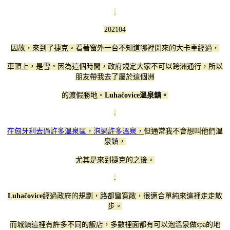
.
202104
因故，來到了捷克。看著窗外一台不知道哪裡開來的大卡車經過，
車頂上，是雪。
因為這個時間，政府規定大家不可以跨洲通行，所以
朋友帶我去了屬於這個洲
的渡假勝地。
Luhačovice
溫泉鎮。
.
在匈牙利去過許多溫泉區，泡過許多溫泉，
但通常我不會想叫他們溫
泉鎮，
尤其是來到捷克的之後。
.
Luhačovice
經過政府的規劃，路都蠻寬敞，很適合單純來這裡走走散
步。
而城鎮這裡有許多不同的飯店，多數裡面都有可以泡溫泉做spa的地