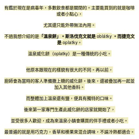
有鑑於現在是病毒年，多數飲食都是關閉的。主要能買到的就是咖啡
或者小點心，
尤其還只能外帶無法內用。
oblátky
不過我想介紹的是
「溫泉餅」。斯洛伐克文就是
。而捷克文
oplatky。
是
溫泉威化餅（oplatky）是一種傳統的小吃。
他原本跟現在的樣貌有很大的不同。再以前，
廚師會為當時的客人準備撒上糖的威化餅。後來，還被疊加再一起並
加入其他香料。
而整體加上溫泉還有鹽，便具有獨特的口味。
後來第一家專門生產此威化餅的店家就開始了，
並受很多人歡迎，成為來溫泉小鎮會購買的伴手禮或者小吃。
最普遍的就是用巧克力，香草和榛果來混合調味，不論冷熱都適合。