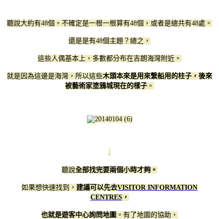
聽說大約有48個。不確定是一根一根算有48個，或者是總共有48處。
還是是有48個主題？總之，
這些人偶基本上，多數都分布在吉朗海灣附近。
就是因為這邊是海灣，所以這些
木頭本來是用來繫船用的柱子，後來
被藝術家塗鴉城現在的樣子
。
.
聽說
全部找完要兩個小時才夠。
如果想快速找到，
建議可以先去
VISITOR INFORMATION
CENTRES
，
也就是遊客中心詢問地圖
。有了地圖的協助，