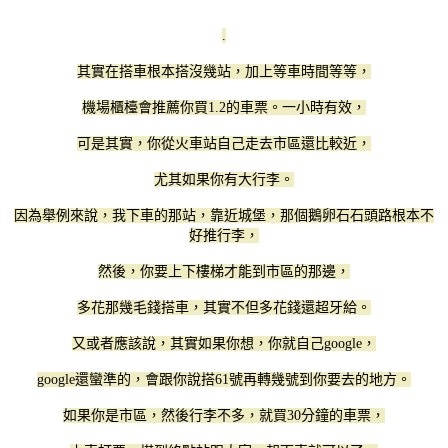
.
其實在搭車根本搭沒幾站，加上等車時間等等，
機場櫃檯會推薦你買1.2的車票。一小時有效，
可是其實，你從火車站自己走去市區還比較近，
尤其如果你有大行李。
因為舉例來說，我下車的那站，靠近城堡，那個鵝卵石石頭路根本不
好推行李，
然後，你要上下樓梯才能到市區的那邊，
多花那幾毛錢搭車，其實不但多花錢還超牙給。
又或者應該說，其實如果你想，你就自己google，
google還蠻準的，會跟你說搭61號再轉幾號到你要去的地方。
如果你是市區，然後行李不多，就買30分鐘的車票，