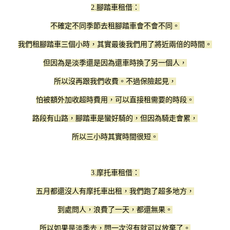
2.腳踏車租借：
不確定不同季節去租腳踏車會不會不同。
我們租腳踏車三個小時，其實最後我們用了將近兩倍的時間。
但因為是淡季還是因為還車時換了另一個人，
所以沒再跟我們收費。不過保險起見，
怕被額外加收超時費用，可以直接租需要的時段。
路段有山路，腳踏車是蠻好騎的，但因為騎走會累，
所以三小時其實時間很短。
3.摩托車租借：
五月都還沒人有摩托車出租，我們跑了超多地方，
到處問人，浪費了一天，都還無果。
所以如果是淡季去，問一次沒有就可以放棄了。