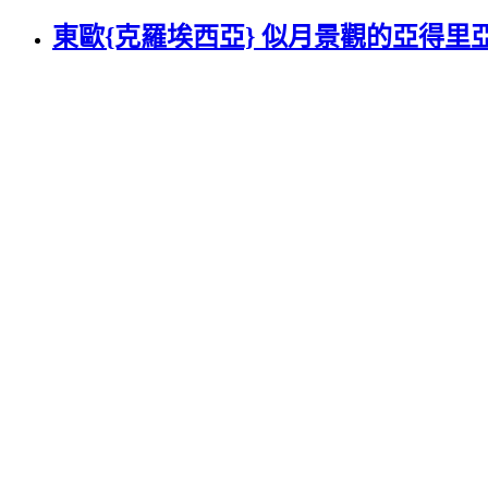
東歐{克羅埃西亞} 似月景觀的亞得里亞