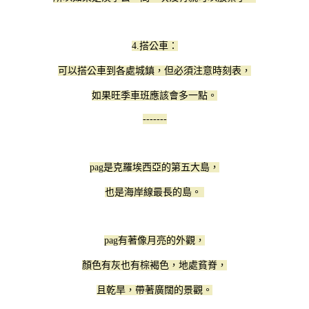
4.搭公車：
可以搭公車到各處城鎮，但必須注意時刻表，
如果旺季車班應該會多一點。
-------
pag是克羅埃西亞的第五大島，
也是海岸線最長的島。
pag有著像月亮的外觀，
顏色有灰也有棕褐色，地處貧脊，
且乾旱，帶著廣闊的景觀。