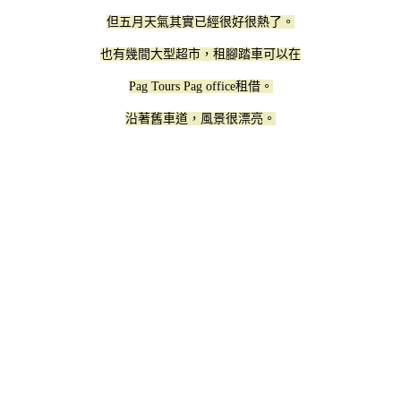
但五月天氣其實已經很好很熱了。
也有幾間大型超市，租腳踏車可以在
Pag Tours Pag office租借。
沿著舊車道，風景很漂亮。