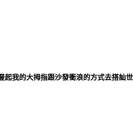
豎起我的大拇指跟沙發衝浪的方式去搭訕世