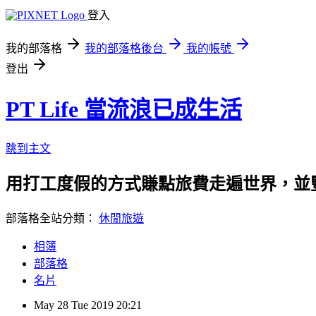
登入
我的部落格
我的部落格後台
我的帳號
登出
PT Life 當流浪已成生活
跳到主文
用打工度假的方式賺點旅費走遍世界，並
部落格全站分類：
休閒旅遊
相簿
部落格
名片
May
28
Tue
2019
20:21