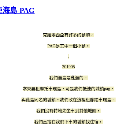
海島-PAG
克羅埃西亞有許多的島嶼，
PAG是其中一個小島。
.
201905
我們選島是亂選的。
本來要租摩托車環島，可是我們抵達的城鎮pag，
與此島同名的城鎮。我們改在這裡租腳踏車環島。
我們沒有特地先坐車到其他城鎮，
我們直接在我們下車的城鎮找住宿，