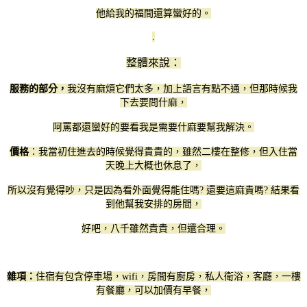
他給我的福間還算蠻好的。
.
整體來說：
服務的部分，
我沒有麻煩它們太多，加上語言有點不通，但那時候我
下去要問什麻，
阿罵都還蠻好的要看我是需要什麻要幫我解決。
價格
：我當初住進去的時候覺得貴貴的，雖然二樓在整修，但入住當
天晚上大概也休息了，
所以沒有覺得吵，只是因為看外面覺得能住嗎? 還要這麻貴嗎? 結果看
到他幫我安排的房間，
好吧，八千雖然貴貴，但還合理。
雜項：
住宿有包含停車場，wifi，房間有廚房，私人衛浴，客廳，一樓
有餐廳，可以加價有早餐，