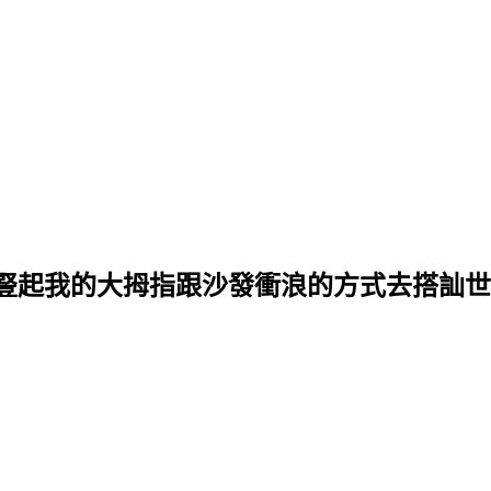
豎起我的大拇指跟沙發衝浪的方式去搭訕世