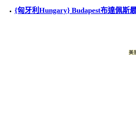
{匈牙利Hungary} Budapest布達
美