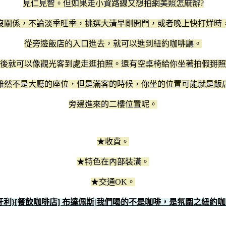
見仁見智。但如果走小資路線又想拍網美照怎麻辦?
沒關係，不論淡季旺季，挑選大清早剛開門，或者晚上快打烊時
從旁邊飯店的入口進去，就可以進到紐約咖啡廳。
後就可以像觀光客到處走逛拍照。還有空桌椅給你坐著拍假掰照
雖然不是大廳的座位，但是滿客的時候，你坐的位置可能就是飯
旁邊進來的二樓位置呢。
★收費。
★特色在內部裝潢。
★交通OK。
牙利}[餐飲咖啡店] 布達佩斯|我們喝的不是咖啡，是氛圍之紐約