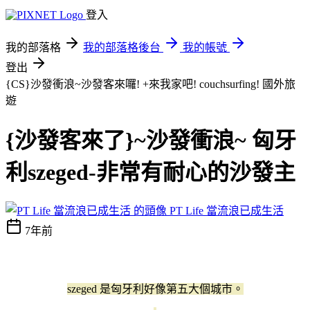
登入
我的部落格
我的部落格後台
我的帳號
登出
{CS}沙發衝浪~沙發客來囉! +來我家吧! couchsurfing!
國外旅
遊
{沙發客來了}~沙發衝浪~ 匈牙
利szeged-非常有耐心的沙發主
PT Life 當流浪已成生活
7年前
szeged 是匈牙利好像第五大個城市。