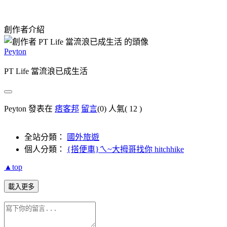
創作者介紹
Peyton
PT Life 當流浪已成生活
Peyton 發表在
痞客邦
留言
(0)
人氣(
12
)
全站分類：
國外旅遊
個人分類：
{搭便車}ㄟ~大拇哥找你 hitchhike
▲top
載入更多