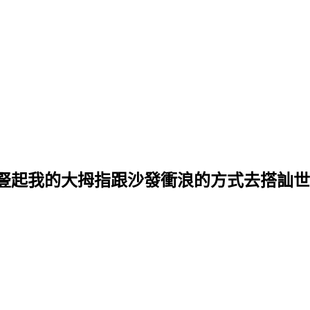
豎起我的大拇指跟沙發衝浪的方式去搭訕世