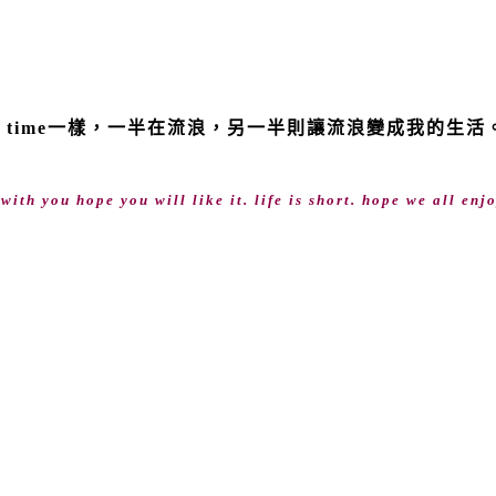
】
t time一樣，一半在流浪，另一半則讓流浪變成我的生
th you hope you will like it. life is short. hope we all enjo