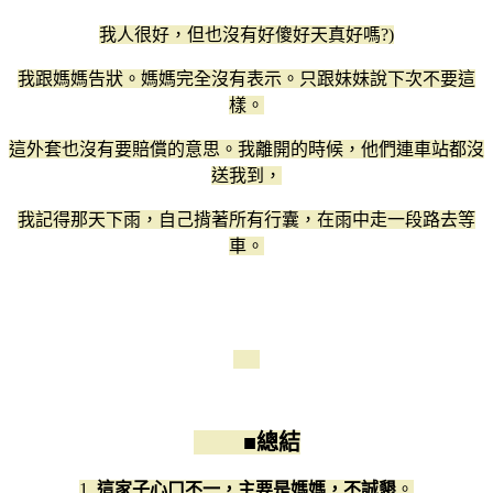
我人很好，但也沒有好傻好天真好嗎?)
我跟媽媽告狀。媽媽完全沒有表示。只跟妹妹說下次不要這
樣。
這外套也沒有要賠償的意思。我離開的時候，他們連車站都沒
送我到，
我記得那天下雨，自己揹著所有行囊，在雨中走一段路去等
車。
■
總結
1.
這家子心口不一，主要是媽媽，不誠懇
。