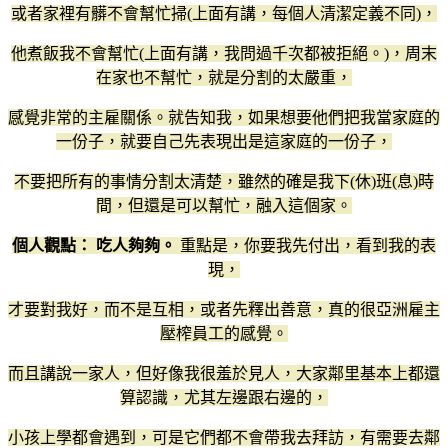
或者家裡有髒不會幫忙掃(上面有講，每個人清潔定義不同)，
他煮飯我不會幫忙(上面有講，我問過千次都被拒絕。)，周末
在家也不幫忙，就是分割的太嚴重，
感覺非常的主雇關係。就告知我，如果想要他們把我當家庭的
一份子，就要自己先表現出是這家庭的一份子，
不要把所有的事情分割太清楚，雖然的確是我下(休)班(息)時
間，但還是可以幫忙，融入這個家。
個人觀點： 吃人夠夠。
重點是，你要我先付出，看到我的表
現，
才要對我好，而不是互相，或者先釋出善意，真的很亞洲雇主
壓榨員工的感覺。
而且講說一家人，但好像我很羞於見人，大家鄰里基本上都還
算認識，尤其左邊跟右邊的，
小孩上學都會遇到，可是它們都不會帶我去拜訪，有需要去鄰