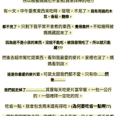
所以晚餐媽媽也不會煮(買來拜神的吧?)
有一天。中午要煮東西來吃時，發現，不見了。
我有用過的木
耳，香菇，麵條，
。只剩下我平常不會煮的東西。
不知幾時被
都不見了
覺得靠杯。
媽媽藏起來了。
因為這不是小孩的東西，沒說不能吃，被我發現吃了，所以就只能
藏???
然後去超市幫忙提東西，看到我最愛的麥片。家裡也沒了，媽
媽看到說，
可是太甜我們都不愛，只有你.......
然
這是你最愛的麥片耶，
後...........
其實每天吃麥片當早餐，一包一公斤
我們就走掉了..................
.
的，一個禮拜一定吃的完，
吃省一點，就會包含周末還有得吃。
(為何要吃省一點啊??)