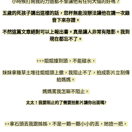
小時候打鬧我的力道都不會讓他有任何大傷的好嗎？
五歲的死孩子講出這樣的話，您杯無能沒辦法讓他在講一次錄
音下來存證。
不然這篇文章絕對可以上報出書。真是讓人非常有陰影。我到
現在都忘不了。
+++姐姐撞到頭，不能碰水，
妹妹拿雜草土堆往姐姐頭上撒，我阻止不了，拍成影片立刻傳
給媽媽。
媽媽罵我怎嘛不阻止。
太太！我要阻止的了需要拍影片讓你出面嗎?
++拿石頭丟我跟姊姊。不是一顆一顆小小的丟，她撿一把，