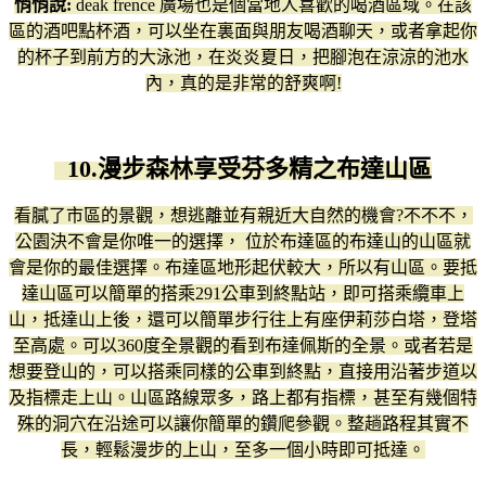
悄悄說:
deak frence 廣場也是個當地人喜歡的喝酒區域。在該
區的酒吧點杯酒，可以坐在裏面與朋友喝酒聊天，或者拿起你
的杯子到前方的大泳池，在炎炎夏日，把腳泡在涼涼的池水
內，真的是非常的舒爽啊!
10.漫步森林享受芬多精之
布達山區
看膩了市區的景觀，想逃離並有親近大自然的機會?不不不，
公園決不會是你唯一的選擇， 位於布達區的布達山的山區就
會是你的最佳選擇。布達區地形起伏較大，所以有山區。要抵
達山區可以簡單的搭乘291公車到終點站，即可搭乘纜車上
山，抵達山上後，還可以簡單步行往上有座伊莉莎白塔，登塔
至高處。可以360度全景觀的看到布達佩斯的全景。或者若是
想要登山的，可以搭乘同樣的公車到終點，直接用沿著步道以
及指標走上山。山區路線眾多，路上都有指標，甚至有幾個特
殊的洞穴在沿途可以讓你簡單的鑽爬參觀。整趟路程其實不
長，輕鬆漫步的上山，至多一個小時即可抵達。