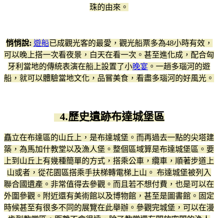
珠的由來。
悄悄說:
遊船
已成觀光客的最愛，觀光船票多為48小時有效，
可以晚上搭一次看夜景，白天在看一次。甚至進化成，配合匈
牙利當地的傳統表演在船上設置了小
晚宴
。一趟多瑙河的遊
船，就可以體驗當地文化，品嘗美食，看盡多瑙河的好風光。
4.歷史遺跡布達城堡區
矗立在布達區的山丘上，是布達城堡。而再過去一點的尖塔建
築，為馬加什教堂以及漁人堡。整個區域算是布達城堡區。要
上到山丘上有幾種簡單的方式，搭乘公車，纜車，順著步道上
山或者，從花園區搭乘手扶梯轉電梯上山。 布達城堡被列入
聯合國遺產。非常值得去參觀。而且若不想付費，也是可以在
外圍參觀。附近還有美術館以及博物館，甚至是圖書館。固定
時候甚至有很多不同的展覽在此舉辦。參觀完城堡，可以在漫