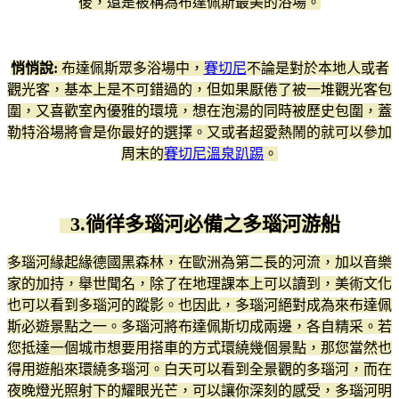
後，還是被稱為布達佩斯最美的浴場。
悄悄說:
布達佩斯眾多浴場中，
賽切尼
不論是對於本地人或者
觀光客，基本上是不可錯過的，但如果厭倦了被一堆觀光客包
圍，又喜歡室內優雅的環境，想在泡湯的同時被歷史包圍，蓋
勒特浴場將會是你最好的選擇。又或者超愛熱鬧的就可以參加
周末的
賽切尼溫泉趴踢
。
3.徜徉多瑙河必備之多瑙河游船
多瑙河緣起緣德國黑森林，在歐洲為第二長的河流，加以音樂
家的加持，舉世聞名，除了在地理課本上可以讀到，美術文化
也可以看到多瑙河的蹤影。也因此，多瑙河絕對成為來布達佩
斯必遊景點之一。多瑙河將布達佩斯切成兩邊，各自精采。若
您抵達一個城市想要用搭車的方式環繞幾個景點，那您當然也
得用遊船來環繞多瑙河。白天可以看到全景觀的多瑙河，而在
夜晚燈光照射下的耀眼光芒，可以讓你深刻的感受，多瑙河明