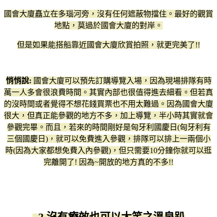
國會大廈矗立在多瑙河旁，沒有任何遮蔽物擋住。最好的觀賞
地點，莫過於國會大廈的對岸。
但是如果能搭船靠近國會大廈欣賞拍照，就更完美了!!
悄悄說:
國會大廈可以預先訂購導覽入場，因為現場排隊有時
萬一人多會很浪費時間。其實內部也很值得進去細看。但若真
的沒時間或者覺得不想花錢買票也不用太難過。因為國會大廈
很大，但真正能參觀的地方不多，加上導覽，半小時其實就會
參觀完畢。而且，若來的時間剛好是匈牙利國慶日(匈牙利有
三個國慶日)，就可以免費進入參觀，排隊可以排上一兩個小
時(因為大家都想免費入內參觀)，但只需要10分鐘你就可以逛
完離開了! 因為~開放的地方真的不多!!
2.沒有療效也可以大笑之溫泉趴