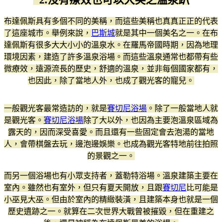
布達佩斯具有多個不同的美稱，而這些美稱也真真正正的代表
了這座城市。舉例來說，
巴斯城
就是其中一個美名之一。在布
達佩斯有很多大大小小的溫泉水。在羅馬帝國時期，因為地理
環境因素，建造了許多溫泉浴場。而這些溫泉通常也都帶有些
微療效，遠源流長的歷史，舒適的溫泉，並非每個國家都有，
也因此，除了當地人外，也成了觀光客的寵兒。
一般觀光客最常造訪的，就是
賽切尼浴場
。除了一般當地人就
是觀光客。
賽切尼浴場
除了大以外，也因為主要泡溫泉區域為
露天的，因而深受喜愛。而且還有一些固定會去泡湯的當地
人，會帶棋盤去玩，邊泡邊娛樂。也成為觀光客特地前往拍照
的景觀之一。
而另一個浴場也有小眾支持者，蓋勒特浴場。溫泉建築主要在
室內。雖然也有室外，但只有夏天開放，且跟
賽切尼
比可能是
小巫見大巫。但由於室內的精緻裝潢，且建築本身也就是一個
歷史遺跡之一。就算在二次世界大戰曾被摧毀，但在重建之