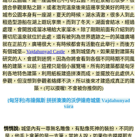
城市公園區，是一座面積也不小的公園，附近景點也很多，很
適合參觀景點之餘，或者泡完溫泉後來這邊享受美好的時光。
城市公園本身有一座湖，夏天的時候，湖水清澈，很多人到此
租造型游船在湖上遊玩享樂。而到了冬天，湖面會結冰，經過
處理，會開放成溜冰場給大家溜冰。除了剛剛前面有介紹到的
賽切尼溫泉就位於此處，還有被列為世界遺跡之一的英雄廣場
就在正前方，廣場很大，有時候都會有活動在此舉行。而後方
有個城堡--
Vajdahunyad Castle
，進到城堡內，如果是對建築有
研究的人，會感到迷惘。因為你將會看到各個不同時期不同風
格的建築。以前，這裡只是個小展覽場，所有的建築都是匈牙
利各地特色建築，利用紙板建造拼湊而成，並擺放在此處供人
參觀，但沒想到參觀者絡繹不決，所以後來才建造成真正的建
築。(可以摸喔! 不會被你推倒的)
{匈牙利}布達佩斯 拼拼湊湊的沃伊達奇城堡 Vajdahunyad
vára
悄悄說:
城堡內有一尊無名雕像，有點像死神的裝扮，不同的
是，他手上拿著的是一支筆，當地人說，如果你去摸摸那支