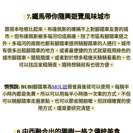
7.鐵馬帶你隨興遊覽風味城市
跟哥本哈根比起來，布達佩斯的確稱不上對腳踏車友善的城
市，但布達佩斯被多瑙河切成兩邊，除了市區有腳踏車道之
外，多瑙河的兩側也都有腳踏車道供騎腳踏車的人通行。城市
有很多出租腳踏車的地方，或者最便捷的方式就是租用綠色的
城市腳踏車。隨租隨還。或者對於想多租幾天騎騎看看的，也
可以找店家租隔夜，隨時想騎就有也很方便。
悄悄說: BUBI
腳踏車為
MOL註
冊會員後就可以使用。每騎半
小時內都是免費。所以可以用每半小時換一次車的方式，不但
可以騎腳踏車走遍景點，也可以節省開銷喔。但詳細確實的使
用方式，還是要研究清楚。
8.中西融合出的獨樹一格之傳統美食