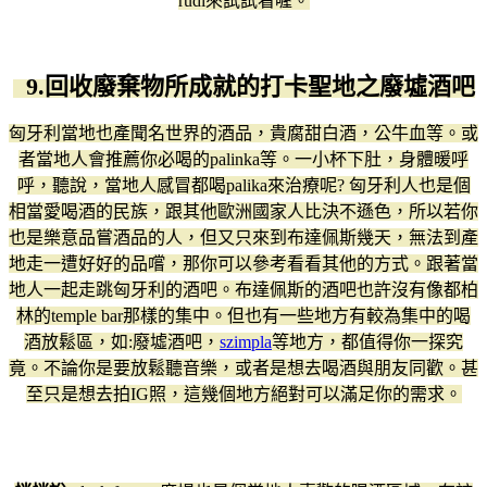
rudi來試試看喔。
9.回收廢棄物所成就的打卡聖地之廢墟酒吧
匈牙利當地也產聞名世界的酒品，貴腐甜白酒，公牛血等。或
者當地人會推薦你必喝的palinka等。一小杯下肚，身體暖呼
呼，聽說，當地人感冒都喝palika來治療呢? 匈牙利人也是個
相當愛喝酒的民族，跟其他歐洲國家人比決不遜色，所以若你
也是樂意品嘗酒品的人，但又只來到布達佩斯幾天，無法到產
地走一遭好好的品嚐，那你可以參考看看其他的方式。跟著當
地人一起走跳匈牙利的酒吧。布達佩斯的酒吧也許沒有像都柏
林的temple bar那樣的集中。但也有一些地方有較為集中的喝
酒放鬆區，如:廢墟酒吧，
szimpla
等地方，都值得你一探究
竟。不論你是要放鬆聽音樂，或者是想去喝酒與朋友同歡。甚
至只是想去拍IG照，這幾個地方絕對可以滿足你的需求。