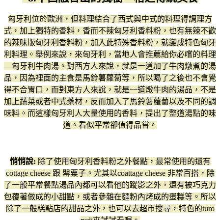
匈牙利位於歐洲，但料理結合了西式與中式的料理得調理方
式，加上獨特的香料，香而不辣匈牙利香料粉，也有無辣不歡
的辣味版匈牙利香料粉，加入此特殊香料粉，就變成特色匈牙
利料理。舉例來說，來匈牙利，當地人會推薦給你必嚐的料理
—匈牙利牛肉湯。對西方人來說，就是一道加了牛肉燉煮的湯
品，因為裡面的主食是馬鈴薯蘿蔔等，所以喝了之後也不會覺
得不合胃口，而對東方人來說，就是一道燉牛肉的湯品，不是
加上蔬菜或者中式藥材，反而加入了馬鈴薯蘿蔔以及不同的調
味料。而這樣匈牙利人大量使用的香料，提出了整道湯點的味
道。看似平常卻值得品嘗。
悄悄說:
除了使用匈牙利香料粉之外餐點，最常使用的還有
cottage cheese 跟 罌粟子。尤其以coattage cheese 非常百搭，除
了一般平常餐點湯品內都可以看他的蹤影之外，還有被巧克力
包覆著做成的小甜點，或者參雜在麵粉內烤成的蛋糕等。所以
除了一般糕點店的甜品之外，也可以去超市搜尋，特色的turo