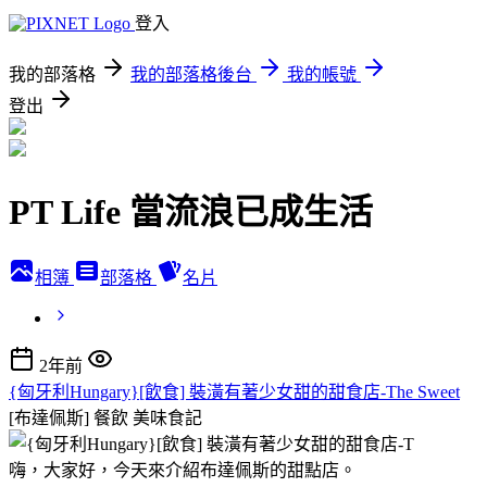
登入
我的部落格
我的部落格後台
我的帳號
登出
PT Life 當流浪已成生活
相簿
部落格
名片
2年前
{匈牙利Hungary}[飲食] 裝潢有著少女甜的甜食店-The Sweet
[布達佩斯] 餐飲
美味食記
嗨，大家好，今天來介紹布達佩斯的甜點店。